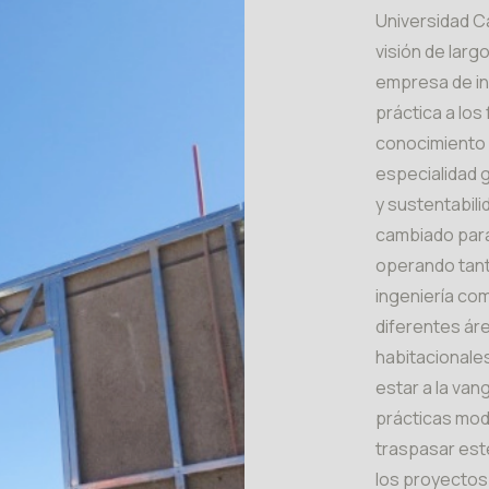
Universidad Ca
visión de larg
empresa de in
práctica a los
conocimiento 
especialidad g
y sustentabili
cambiado par
operando tant
ingeniería com
diferentes áre
habitacionale
estar a la van
prácticas mod
traspasar est
los proyectos