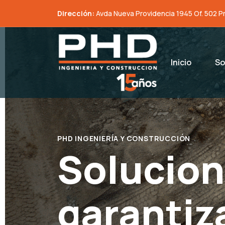
Dirección:
Avda Nueva Providencia 1945 Of. 502 P
Inicio
So
PHD INGENIERÍA Y CONSTRUCCIÓN
Solucion
garantiz