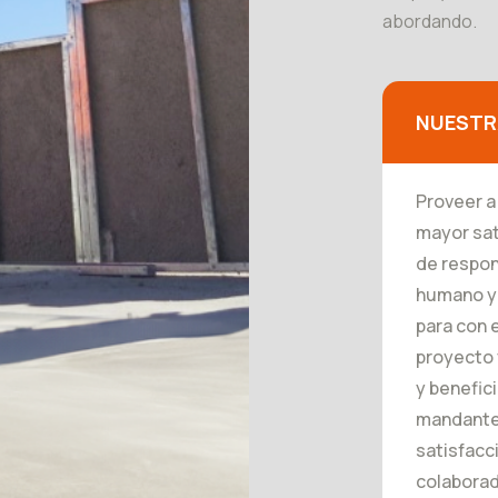
abordando.
NUESTR
Proveer a
mayor sat
de respon
humano y 
para con e
proyecto 
y benefic
mandante-
satisfacc
colaborad