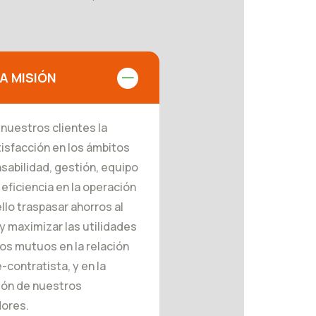
A MISIÓN
 nuestros clientes la
isfacción en los ámbitos
sabilidad, gestión, equipo
eficiencia en la operación
llo traspasar ahorros al
y maximizar las utilidades
ios mutuos en la relación
contratista, y en la
ión de nuestros
ores.