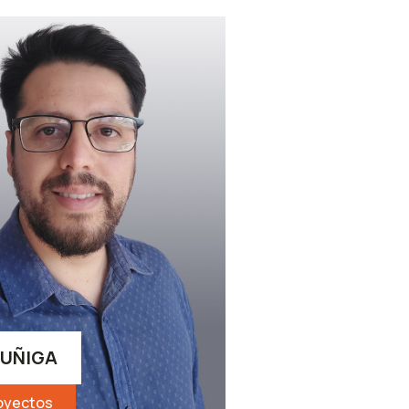
ZUÑIGA
oyectos